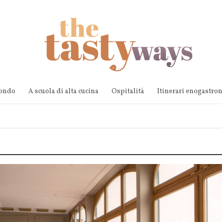
mondo
A scuola di alta cucina
Ospitalità
Itinerari enogastro