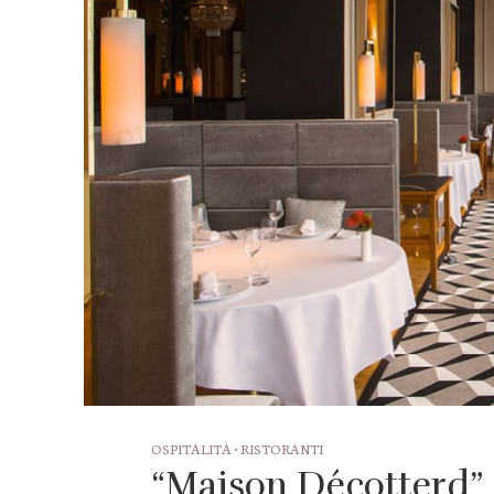
OSPITALITÀ
RISTORANTI
•
“Maison Décotterd” è