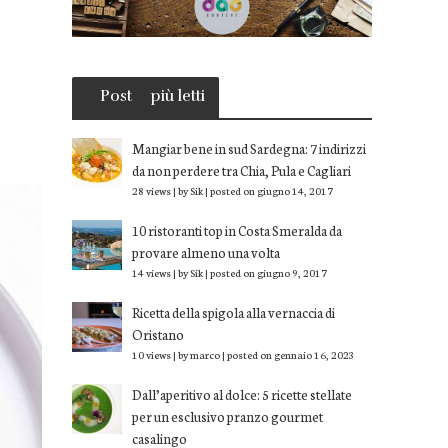
Post
più letti
Mangiar bene in sud Sardegna: 7 indirizzi
da non perdere tra Chia, Pula e Cagliari
28 views
|
by
Sik
|
posted on giugno 14, 2017
10 ristoranti top in Costa Smeralda da
provare almeno una volta
14 views
|
by
Sik
|
posted on giugno 9, 2017
Ricetta della spigola alla vernaccia di
Oristano
10 views
|
by
marco
|
posted on gennaio 16, 2023
Dall’aperitivo al dolce: 5 ricette stellate
per un esclusivo pranzo gourmet
casalingo