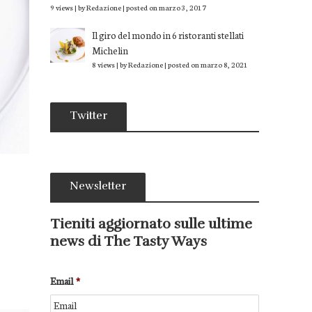
9 views
|
by
Redazione
|
posted on marzo 3, 2017
Il giro del mondo in 6 ristoranti stellati
Michelin
8 views
|
by
Redazione
|
posted on marzo 8, 2021
Twitter
Newsletter
Tieniti aggiornato sulle ultime
news di The Tasty Ways
Email
*