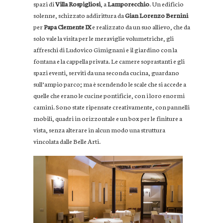
spazi di
Villa Rospigliosi
, a
Lamporecchio
. Un edificio
solenne, schizzato addirittura da
Gian Lorenzo Bernini
per
Papa Clemente IX
e realizzato da un suo allievo, che da
solo vale la visita per le meraviglie volumetriche, gli
affreschi di Ludovico Gimignani e il giardino con la
fontana e la cappella privata. Le camere soprastanti e gli
spazi eventi, serviti da una seconda cucina, guardano
sull’ampio parco; ma è scendendo le scale che si accede a
quelle che erano le cucine pontificie, con i loro enormi
camini. Sono state ripensate creativamente, con pannelli
mobili, quadri in orizzontale e un box per le finiture a
vista, senza alterare in alcun modo una struttura
vincolata dalle Belle Arti.