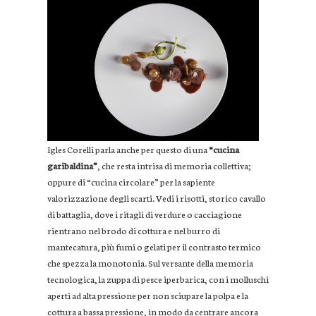
Igles Corelli parla anche per questo di una
“cucina
garibaldina”
, che resta intrisa di memoria collettiva;
oppure di “cucina circolare” per la sapiente
valorizzazione degli scarti. Vedi i risotti, storico cavallo
di battaglia, dove i ritagli di verdure o cacciagione
rientrano nel brodo di cottura e nel burro di
mantecatura, più fumi o gelati per il contrasto termico
che spezza la monotonia. Sul versante della memoria
tecnologica, la zuppa di pesce iperbarica, con i molluschi
aperti ad alta pressione per non sciupare la polpa e la
cottura a bassa pressione, in modo da centrare ancora