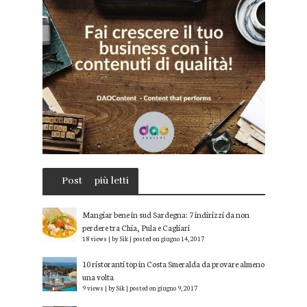
Post
più letti
Mangiar bene in sud Sardegna: 7 indirizzi da non
perdere tra Chia, Pula e Cagliari
18 views
|
by
Sik
|
posted on giugno 14, 2017
10 ristoranti top in Costa Smeralda da provare almeno
una volta
9 views
|
by
Sik
|
posted on giugno 9, 2017