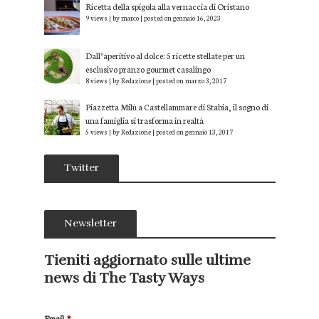
Ricetta della spigola alla vernaccia di Oristano
9 views
|
by
marco
|
posted on gennaio 16, 2023
Dall’aperitivo al dolce: 5 ricette stellate per un
esclusivo pranzo gourmet casalingo
8 views
|
by
Redazione
|
posted on marzo 3, 2017
Piazzetta Milù a Castellammare di Stabia, il sogno di
una famiglia si trasforma in realtà
5 views
|
by
Redazione
|
posted on gennaio 13, 2017
Twitter
Newsletter
Tieniti aggiornato sulle ultime
news di The Tasty Ways
Email
*