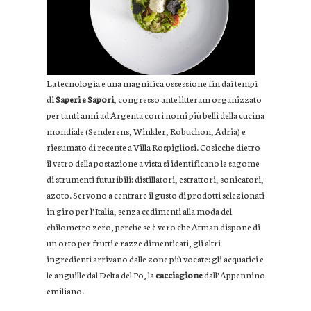
La tecnologia è una magnifica ossessione fin dai tempi
di
Saperi e Sapori
, congresso ante litteram organizzato
per tanti anni ad Argenta con i nomi più belli della cucina
mondiale (Senderens, Winkler, Robuchon, Adrià) e
riesumato di recente a Villa Rospigliosi. Cosicché dietro
il vetro della postazione a vista si identificano le sagome
di strumenti futuribili: distillatori, estrattori, sonicatori,
azoto. Servono a centrare il gusto di prodotti selezionati
in giro per l’Italia, senza cedimenti alla moda del
chilometro zero, perché se è vero che Atman dispone di
un orto per frutti e razze dimenticati, gli altri
ingredienti arrivano dalle zone più vocate: gli acquatici e
le anguille dal Delta del Po, la
cacciagione
dall’Appennino
emiliano.