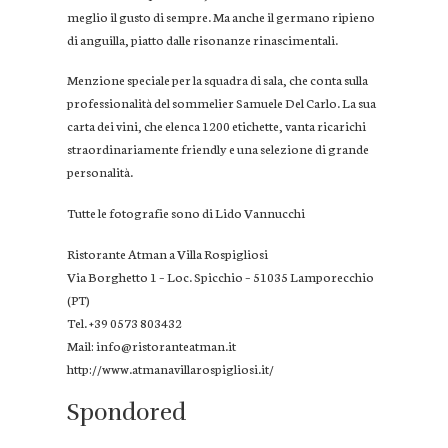
meglio il gusto di sempre. Ma anche il germano ripieno
di anguilla, piatto dalle risonanze rinascimentali.
Menzione speciale per la squadra di sala, che conta sulla
professionalità del sommelier Samuele Del Carlo. La sua
carta dei vini, che elenca 1200 etichette, vanta ricarichi
straordinariamente friendly e una selezione di grande
personalità.
Tutte le fotografie sono di Lido Vannucchi
Ristorante Atman a Villa Rospigliosi
Via Borghetto 1 – Loc. Spicchio – 51035 Lamporecchio
(PT)
Tel. +39 0573 803432
Mail:
info@ristoranteatman.it
http://www.atmanavillarospigliosi.it/
Spondored