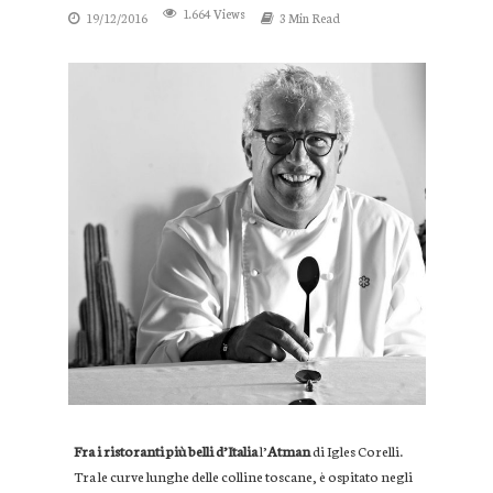
1.664 Views
19/12/2016
3 Min Read
Fra i ristoranti più belli d’Italia
l’
Atman
di Igles Corelli.
Tra le curve lunghe delle colline toscane, è ospitato negli