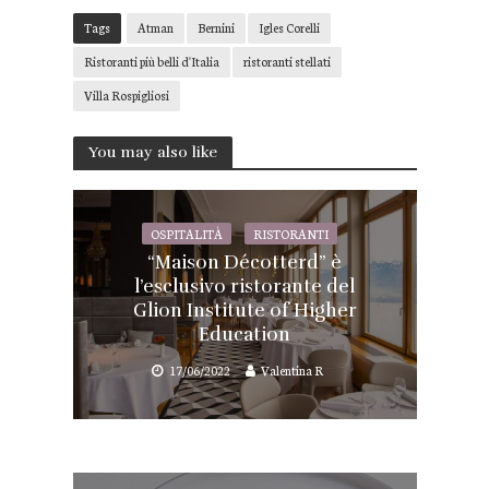
Tags
Atman
Bernini
Igles Corelli
Ristoranti più belli d'Italia
ristoranti stellati
Villa Rospigliosi
You may also like
OSPITALITÀ
RISTORANTI
“Maison Décotterd” è
l’esclusivo ristorante del
Glion Institute of Higher
Education
17/06/2022
Valentina R