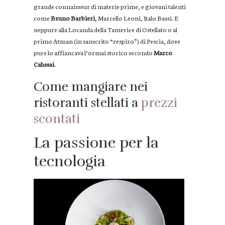
grande connaisseur di materie prime, e giovani talenti
come
Bruno Barbieri
, Marcello Leoni, Italo Bassi. E
neppure alla Locanda della Tamerice di Ostellato o al
primo Atman (in sanscrito “respiro”) di Pescia, dove
pure lo affiancava l’ormai storico secondo
Marco
Cahssai
.
Come mangiare nei
ristoranti stellati a
prezzi
scontati
La passione per la
tecnologia