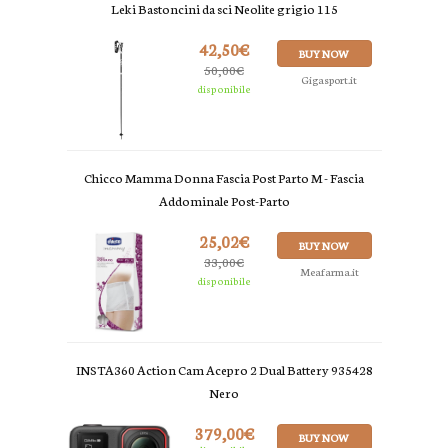
Leki Bastoncini da sci Neolite grigio 115
42,50€
BUY NOW
50,00€
Gigasport.it
disponibile
Chicco Mamma Donna Fascia Post Parto M - Fascia
Addominale Post-Parto
25,02€
BUY NOW
33,00€
Meafarma.it
disponibile
INSTA360 Action Cam Acepro 2 Dual Battery 935428
Nero
379,00€
BUY NOW