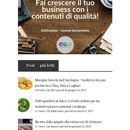
Post
più letti
Mangiar bene in sud Sardegna: 7 indirizzi da non
perdere tra Chia, Pula e Cagliari
18 views
|
by
Sik
|
posted on giugno 14, 2017
Dall’aperitivo al dolce: 5 ricette stellate per un
esclusivo pranzo gourmet casalingo
11 views
|
by
Redazione
|
posted on marzo 3, 2017
Ricetta della spigola alla vernaccia di Oristano
11 views
|
by
marco
|
posted on gennaio 16, 2023