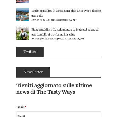
10 ristoranti top in Costa Smeralda da provare almeno
una volta
10 views
|
by
Sik
|
posted on giugno 9, 2017
Piazzetta Milù a Castellammare di Stabia, il sogno di
una famiglia si trasforma in realtà
9 views
|
by
Redazione
|
posted on gennaio 13, 2017
Twitter
Newsletter
Tieniti aggiornato sulle ultime
news di The Tasty Ways
Email
*