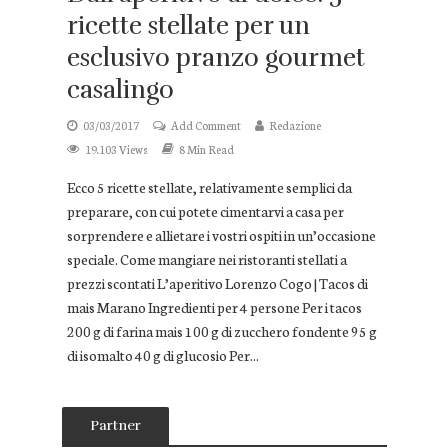
ricette stellate per un
esclusivo pranzo gourmet
casalingo
03/03/2017
Add Comment
Redazione
19.103 Views
8 Min Read
Ecco 5 ricette stellate, relativamente semplici da
preparare, con cui potete cimentarvi a casa per
sorprendere e allietare i vostri ospiti in un’occasione
speciale. Come mangiare nei ristoranti stellati a
prezzi scontati L’aperitivo Lorenzo Cogo | Tacos di
mais Marano Ingredienti per 4 persone Per i tacos
200 g di farina mais 100 g di zucchero fondente 95 g
di isomalto 40 g di glucosio Per...
Partner