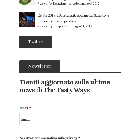
9 views
|
by
Redazione
|
posted on marzo 3, 2017
Estate 2017: 10 ristoranti gourmet in Salento (e
dintorni) da non perdere
8 views
|
by
Sik
|
posted on maggio 31, 2017
Twitter
Newsletter
Tieniti aggiornato sulle ultime
news di The Tasty Ways
Email
*
Accettazione normativa sulla privacy
*