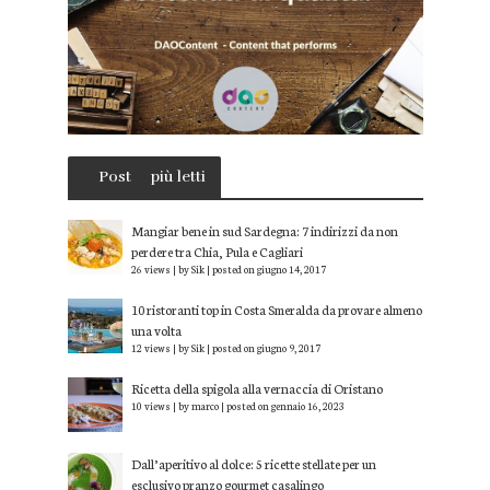
Post
più letti
Mangiar bene in sud Sardegna: 7 indirizzi da non
perdere tra Chia, Pula e Cagliari
26 views
|
by
Sik
|
posted on giugno 14, 2017
10 ristoranti top in Costa Smeralda da provare almeno
una volta
12 views
|
by
Sik
|
posted on giugno 9, 2017
Ricetta della spigola alla vernaccia di Oristano
10 views
|
by
marco
|
posted on gennaio 16, 2023
Dall’aperitivo al dolce: 5 ricette stellate per un
esclusivo pranzo gourmet casalingo