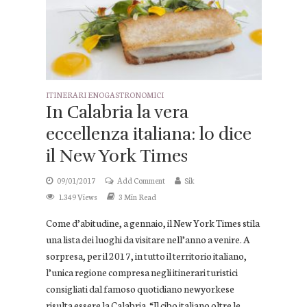
ITINERARI ENOGASTRONOMICI
In Calabria la vera
eccellenza italiana: lo dice
il New York Times
09/01/2017
Add Comment
Sik
1.349 Views
3 Min Read
Come d’abitudine, a gennaio, il New York Times stila
una lista dei luoghi da visitare nell’anno a venire. A
sorpresa, per il 2017, in tutto il territorio italiano,
l’unica regione compresa negli itinerari turistici
consigliati dal famoso quotidiano newyorkese
risulta essere la Calabria. “Il cibo italiano oltre le