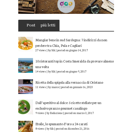
Post
più letti
Mangiar bene in sud Sardegna: 7 indirizzi da non
perdere tra Chia, Pula e Cagliari
27 views
|
by
Sik
|
posted on giugno 14, 2017
10 ristoranti top in Costa Smeralda da provare almeno
una volta
14 views
|
by
Sik
|
posted on giugno 9, 2017
Ricetta della spigola alla vernaccia di Oristano
11 views
|
by
marco
|
posted on gennaio 16, 2023
Dall’aperitivo al dolce: 5 ricette stellate per un
esclusivo pranzo gourmet casalingo
9 views
|
by
Redazione
|
posted on marzo 3, 2017
Etoile, lo spumante d’oro a 24 carati
8 views
|
by
Sik
|
posted on dicembre 21, 2016