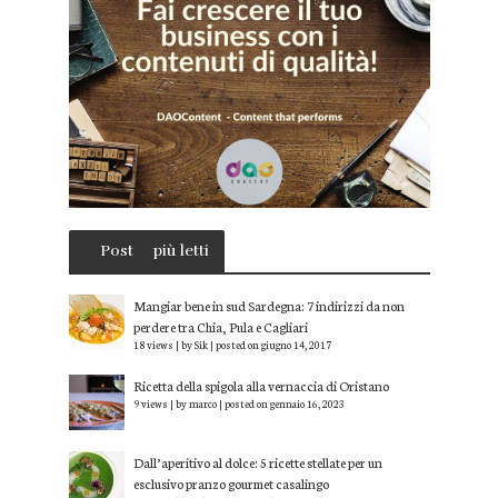
Post
più letti
Mangiar bene in sud Sardegna: 7 indirizzi da non
perdere tra Chia, Pula e Cagliari
18 views
|
by
Sik
|
posted on giugno 14, 2017
Ricetta della spigola alla vernaccia di Oristano
9 views
|
by
marco
|
posted on gennaio 16, 2023
Dall’aperitivo al dolce: 5 ricette stellate per un
esclusivo pranzo gourmet casalingo