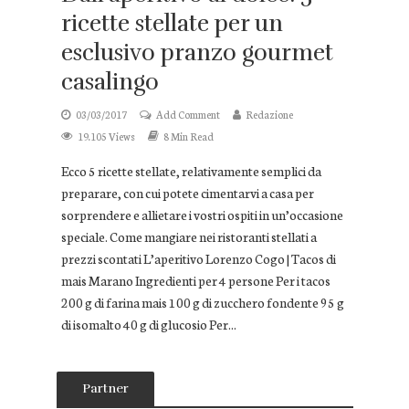
ricette stellate per un
esclusivo pranzo gourmet
casalingo
03/03/2017
Add Comment
Redazione
19.105 Views
8 Min Read
Ecco 5 ricette stellate, relativamente semplici da
preparare, con cui potete cimentarvi a casa per
sorprendere e allietare i vostri ospiti in un’occasione
speciale. Come mangiare nei ristoranti stellati a
prezzi scontati L’aperitivo Lorenzo Cogo | Tacos di
mais Marano Ingredienti per 4 persone Per i tacos
200 g di farina mais 100 g di zucchero fondente 95 g
di isomalto 40 g di glucosio Per...
Partner