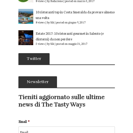
8 views
|
by
Redazione
|
posted on marzo 3, 2017
10 ristoranti top in Costa Smeralda da provare almeno
una volta
8 views
|
by
Sik
|
posted on giugno 9, 2017
Estate 2017: 10 ristoranti gourmet in Salento (e
dintorni) da non perdere
5 views
|
by
Sik
|
posted on maggio 31, 2017
Twitter
Newsletter
Tieniti aggiornato sulle ultime
news di The Tasty Ways
Email
*