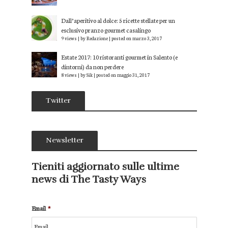
Dall’aperitivo al dolce: 5 ricette stellate per un
esclusivo pranzo gourmet casalingo
9 views
|
by
Redazione
|
posted on marzo 3, 2017
Estate 2017: 10 ristoranti gourmet in Salento (e
dintorni) da non perdere
8 views
|
by
Sik
|
posted on maggio 31, 2017
Twitter
Newsletter
Tieniti aggiornato sulle ultime
news di The Tasty Ways
Email
*