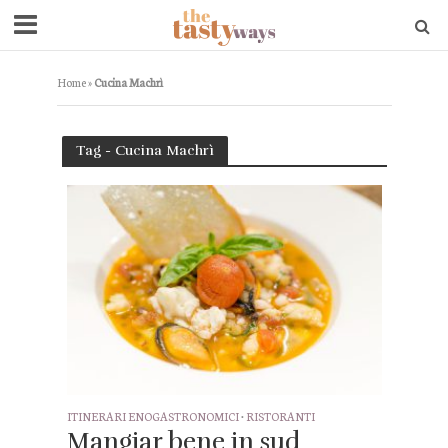
Home
»
Cucina Machrì
Tag - Cucina Machrì
ITINERARI ENOGASTRONOMICI
•
RISTORANTI
Mangiar bene in sud