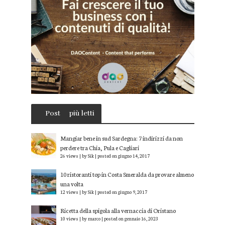
Post
più letti
Mangiar bene in sud Sardegna: 7 indirizzi da non
perdere tra Chia, Pula e Cagliari
26 views
|
by
Sik
|
posted on giugno 14, 2017
10 ristoranti top in Costa Smeralda da provare almeno
una volta
12 views
|
by
Sik
|
posted on giugno 9, 2017
Ricetta della spigola alla vernaccia di Oristano
10 views
|
by
marco
|
posted on gennaio 16, 2023