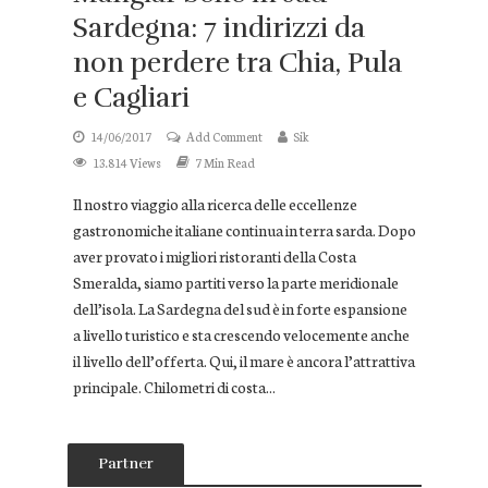
Sardegna: 7 indirizzi da
non perdere tra Chia, Pula
e Cagliari
14/06/2017
Add Comment
Sik
13.814 Views
7 Min Read
Il nostro viaggio alla ricerca delle eccellenze
gastronomiche italiane continua in terra sarda. Dopo
aver provato i migliori ristoranti della Costa
Smeralda, siamo partiti verso la parte meridionale
dell’isola. La Sardegna del sud è in forte espansione
a livello turistico e sta crescendo velocemente anche
il livello dell’offerta. Qui, il mare è ancora l’attrattiva
principale. Chilometri di costa...
Partner