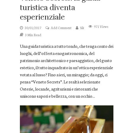
turistica diventa
esperienziale
971 Views
30/01/2017
Add Comment
Sik
3 Min Read
Una guida turistica a tutto tondo, che tenga conto dei
luoghi, dell’offerta enogastronomica, del
patrimonio architettonico e paesaggistico, del gusto
estetico, il tutto inquadrato in un’ottica esperienziale
votata al lusso? Fino a ieri, un miraggio; da oggi, ci
pensa “Veneto Secrets”. Le realtà selezionate
Osterie, locande, agriturismi e ristoranti che
uniscono sapori e bellezza, con un occhio...