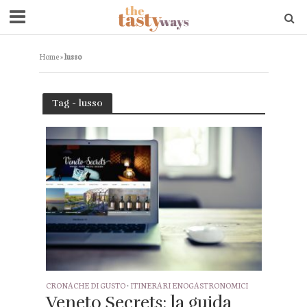
Home
»
lusso
Tag - lusso
CRONACHE DI GUSTO
•
ITINERARI ENOGASTRONOMICI
Veneto Secrets: la guida