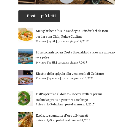
Post
più letti
Mangiar bene in sud Sardegna: 7 indirizzi da non
perdere tra Chia, Pula e Cagliari
26 views
|
by
Sik
|
posted on giugno 14, 2017
10 ristoranti top in Costa Smeralda da provare almeno
una volta
14 views
|
by
Sik
|
posted on giugno 9, 2017
Ricetta della spigola alla vernaccia di Oristano
11 views
|
by
marco
|
posted on gennaio 16, 2023
Dall’aperitivo al dolce: 5 ricette stellate per un
esclusivo pranzo gourmet casalingo
9 views
|
by
Redazione
|
posted on marzo 3, 2017
Etoile, lo spumante d’oro a 24 carati
8 views
|
by
Sik
|
posted on dicembre 21, 2016