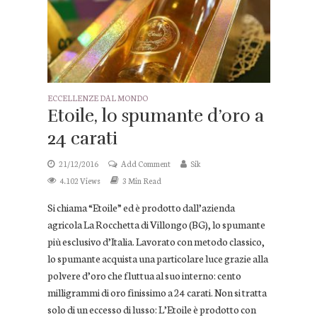
ECCELLENZE DAL MONDO
Etoile, lo spumante d’oro a
24 carati
21/12/2016
Add Comment
Sik
4.102 Views
3 Min Read
Si chiama “Etoile” ed è prodotto dall’azienda
agricola La Rocchetta di Villongo (BG), lo spumante
più esclusivo d’Italia. Lavorato con metodo classico,
lo spumante acquista una particolare luce grazie alla
polvere d’oro che fluttua al suo interno: cento
milligrammi di oro finissimo a 24 carati. Non si tratta
solo di un eccesso di lusso: L’Etoile è prodotto con