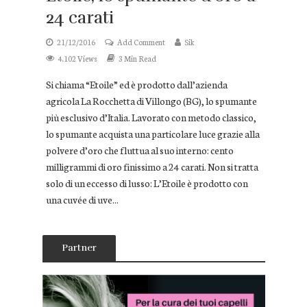
24 carati
21/12/2016
Add Comment
Sik
4.102 Views
3 Min Read
Si chiama “Etoile” ed è prodotto dall’azienda
agricola La Rocchetta di Villongo (BG), lo spumante
più esclusivo d’Italia. Lavorato con metodo classico,
lo spumante acquista una particolare luce grazie alla
polvere d’oro che fluttua al suo interno: cento
milligrammi di oro finissimo a 24 carati. Non si tratta
solo di un eccesso di lusso: L’Etoile è prodotto con
una cuvée di uve...
Partner