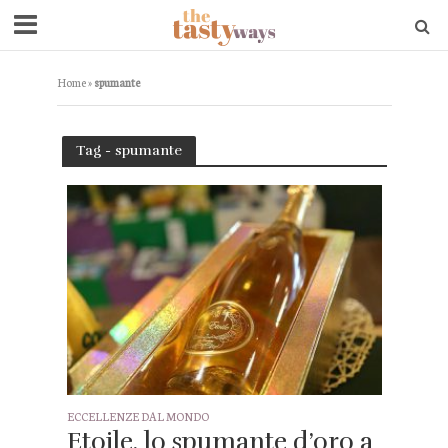
Home
»
spumante
Tag - spumante
ECCELLENZE DAL MONDO
Etoile, lo spumante d’oro a