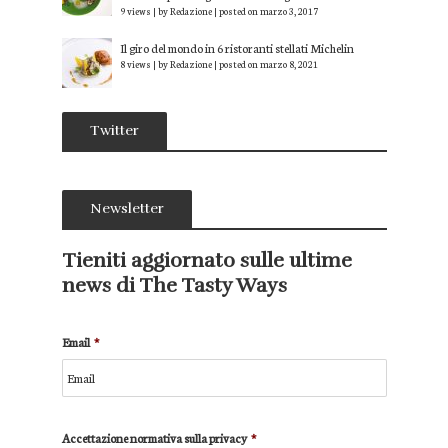
9 views
|
by
Redazione
|
posted on marzo 3, 2017
Il giro del mondo in 6 ristoranti stellati Michelin
8 views
|
by
Redazione
|
posted on marzo 8, 2021
Twitter
Newsletter
Tieniti aggiornato sulle ultime
news di The Tasty Ways
Email
*
Accettazione normativa sulla privacy
*