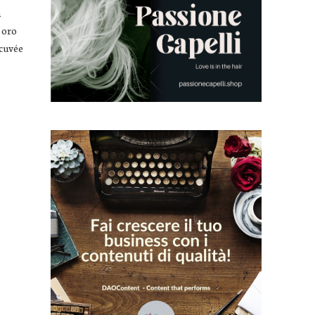
a
i oro
 cuvée