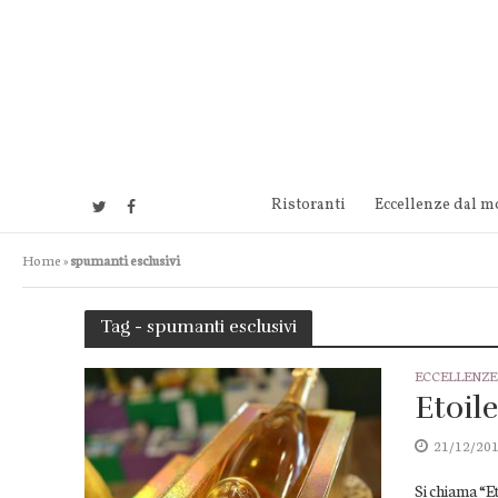
Ristoranti
Eccellenze dal 
Home
»
spumanti esclusivi
Tag - spumanti esclusivi
ECCELLENZ
Etoil
21/12/20
Si chiama “E