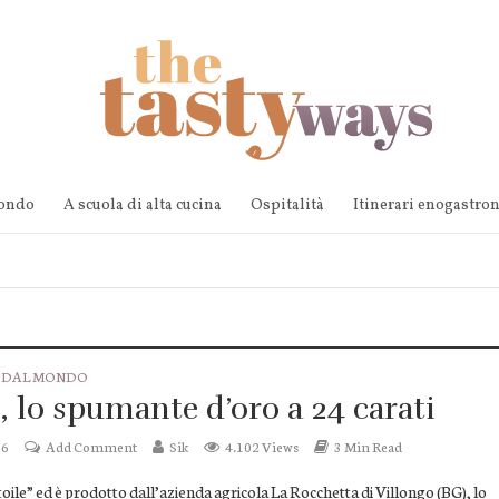
mondo
A scuola di alta cucina
Ospitalità
Itinerari enogastro
E DAL MONDO
e, lo spumante d’oro a 24 carati
16
Add Comment
Sik
4.102 Views
3 Min Read
toile” ed è prodotto dall’azienda agricola La Rocchetta di Villongo (BG), lo