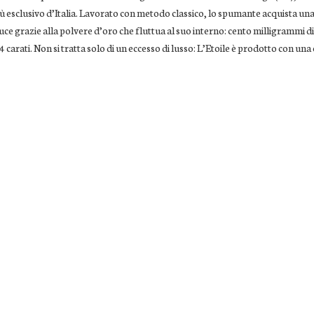
 esclusivo d’Italia. Lavorato con metodo classico, lo spumante acquista un
uce grazie alla polvere d’oro che fluttua al suo interno: cento milligrammi d
4 carati. Non si tratta solo di un eccesso di lusso: L’Etoile è prodotto con una