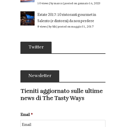
10 views
|
by
marco
|
posted on gennaio 16, 2023
Estate 2017: 10 ristoranti gourmet in
Salento (e dintorni) da non perdere
8 views
|
by
Sik
|
posted on maggio 31, 2017
Twitter
Newsletter
Tieniti aggiornato sulle ultime
news di The Tasty Ways
Email
*