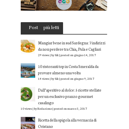
Post
più letti
Mangiar bene in sud Sardegna: 7 indirizzi
da non perdere tra Chia, Pula e Cagliari
29 views
|
by
Sik
|
posted on giugno 14, 2017
10 ristoranti top in Costa Smeralda da
provare almeno una volta
14 views
|
by
Sik
|
posted on giugno 9, 2017
Dall’aperitivo al dolce: 5 ricette stellate
per un esclusivo pranzo gourmet
casalingo
10 views
|
by
Redazione
|
posted on marzo 3, 2017
Ricetta della spigola alla vernaccia di
Oristano