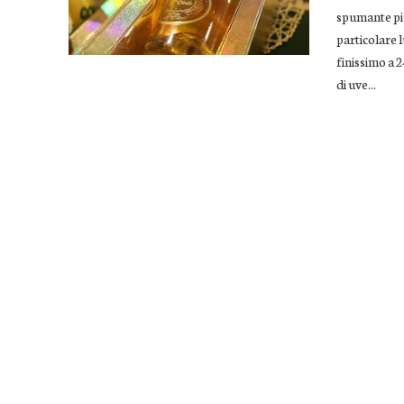
spumante più
particolare l
finissimo a 2
di uve...