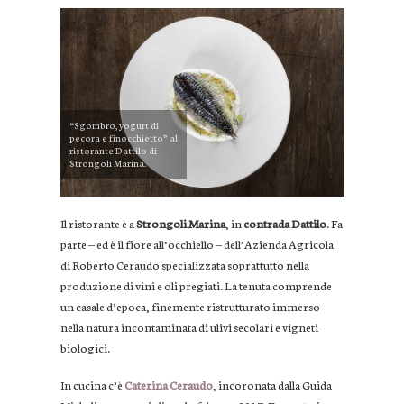
“Sgombro, yogurt di
pecora e finocchietto” al
ristorante Dattilo di
Strongoli Marina.
Il ristorante è a
Strongoli Marina
, in
contrada Dattilo
. Fa
parte ‒ ed è il fiore all’occhiello ‒ dell’Azienda Agricola
di Roberto Ceraudo specializzata soprattutto nella
produzione di vini e oli pregiati. La tenuta comprende
un casale d’epoca, finemente ristrutturato immerso
nella natura incontaminata di ulivi secolari e vigneti
biologici.
In cucina c’è
Caterina Ceraudo
, incoronata dalla Guida