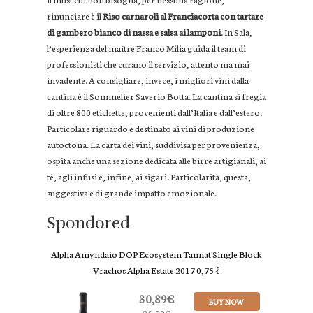
rinunciare è il
Riso carnaroli al Franciacorta con tartare
di gambero bianco di nassa e salsa ai lamponi
. In Sala,
l’esperienza del maître Franco Milia guida il team di
professionisti che curano il servizio, attento ma mai
invadente. A consigliare, invece, i migliori vini dalla
cantina è il Sommelier Saverio Botta. La cantina si fregia
di oltre 800 etichette, provenienti dall’Italia e dall’estero.
Particolare riguardo è destinato ai vini di produzione
autoctona. La carta dei vini, suddivisa per provenienza,
ospita anche una sezione dedicata alle birre artigianali, ai
tè, agli infusi e, infine, ai sigari. Particolarità, questa,
suggestiva e di grande impatto emozionale.
Spondored
Alpha Amyndaio DOP Ecosystem Tannat Single Block
Vrachos Alpha Estate 2017 0,75 ℓ
30,89€
BUY NOW
35,00€