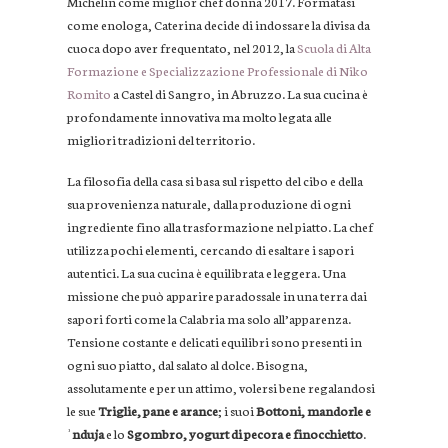
Michelin come miglior chef donna 2017. Formatasi
come enologa, Caterina decide di indossare la divisa da
cuoca dopo aver frequentato, nel 2012, la
Scuola di Alta
Formazione e Specializzazione Professionale di Niko
Romito
a Castel di Sangro, in Abruzzo. La sua cucina è
profondamente innovativa ma molto legata alle
migliori tradizioni del territorio.
La filosofia della casa si basa sul rispetto del cibo e della
sua provenienza naturale, dalla produzione di ogni
ingrediente fino alla trasformazione nel piatto. La chef
utilizza pochi elementi, cercando di esaltare i sapori
autentici. La sua cucina è equilibrata e leggera. Una
missione che può apparire paradossale in una terra dai
sapori forti come la Calabria ma solo all’apparenza.
Tensione costante e delicati equilibri sono presenti in
ogni suo piatto, dal salato al dolce. Bisogna,
assolutamente e per un attimo, volersi bene regalandosi
le sue
Triglie, pane e arance
; i suoi
Bottoni, mandorle e
ʾnduja
e lo
Sgombro, yogurt di pecora e finocchietto
.