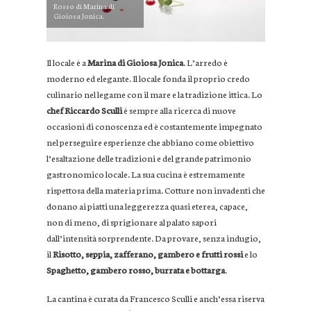
Rosso di Marina di
Gioiosa Jonica.
Il locale è a
Marina di Gioiosa Jonica
. L’arredo è
moderno ed elegante. Il locale fonda il proprio credo
culinario nel legame con il mare e la tradizione ittica. Lo
chef Riccardo Sculli
è sempre alla ricerca di nuove
occasioni di conoscenza ed è costantemente impegnato
nel perseguire esperienze che abbiano come obiettivo
l’esaltazione delle tradizioni e del grande patrimonio
gastronomico locale. La sua cucina è estremamente
rispettosa della materia prima. Cotture non invadenti che
donano ai piatti una leggerezza quasi eterea, capace,
non di meno, di sprigionare al palato sapori
dall’intensità sorprendente. Da provare, senza indugio,
il
Risotto, seppia, zafferano, gambero e frutti rossi
e lo
Spaghetto, gambero rosso, burrata e bottarga
.
La cantina è curata da Francesco Sculli e anch’essa riserva