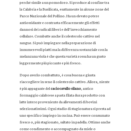
perché simile a un pomodoro. Si produce al confine tra
la Calabria e la Basilicata, esattamente in alcune zone del
Parco Nazionale del Pollino. Ha un elevato potere
antiossidante e contrasta efficacemente gli effetti
dannosi dei radicali liberi e dell’invecchiamento
cellulare. Combatte anche il colesterolo cattivo nel
sangue. Si può impiegare nella preparazione di
innumerevoli piatti ma la differenza sostanziale con la
melanzana viola è che questa varietà rossa ha un gusto
leggermente più piccante e più fresco.
Dopo averlo combattuto, è cosa buona e giusta
riaccogliere in seno il colesterolo cattivo. Allora, niente
è più appagante del
caciocavallo silano
, antico
formaggio calabrese a pasta filata dura prodotto con
latte intero proveniente da allevamenti di bovini
selezionatissimi. Ogni stadio di stagionatura si presta ad
uno specifico impiego in cucina. Può essere consumato
fresco o, più stagionato, saltato in padella. Ottimo anche
come condimento o accompagnato da miele o