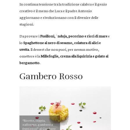
In continua tensione tra la tradizione calabra e il genio
creativo è il menu che Luca e il padre Antonio
aggiornano e rivoluzionano con il divenire delle
stagioni.
Da provare i
Fusilloni, ʾnduja, pecorino e ricci di mare
e
lo
Spaghettone al nero di sesamo, colatura di alici e
uvetta
. Il dessert che non puoi, per nessun motivo,
omettere è la
Millefoglie, crema alla liquirizia e gelato al
bergamotto
.
Gambero Rosso
“Risotto, seppia,
zafferano, gambero e
frutti rossi” al Gambero