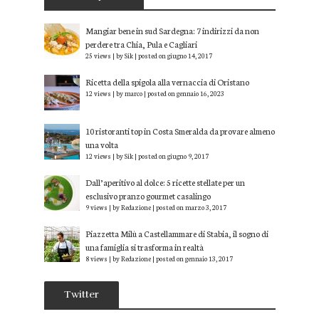
Mangiar bene in sud Sardegna: 7 indirizzi da non
perdere tra Chia, Pula e Cagliari
25 views
|
by
Sik
|
posted on giugno 14, 2017
Ricetta della spigola alla vernaccia di Oristano
12 views
|
by
marco
|
posted on gennaio 16, 2023
10 ristoranti top in Costa Smeralda da provare almeno
una volta
12 views
|
by
Sik
|
posted on giugno 9, 2017
Dall’aperitivo al dolce: 5 ricette stellate per un
esclusivo pranzo gourmet casalingo
9 views
|
by
Redazione
|
posted on marzo 3, 2017
Piazzetta Milù a Castellammare di Stabia, il sogno di
una famiglia si trasforma in realtà
8 views
|
by
Redazione
|
posted on gennaio 13, 2017
Twitter