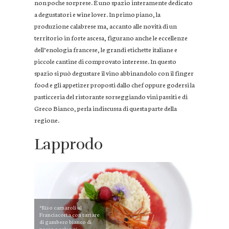
non poche sorprese. È uno spazio interamente dedicato
a degustatori e wine lover. In primo piano, la
produzione calabrese ma, accanto alle novità di un
territorio in forte ascesa, figurano anche le eccellenze
dell’enologia francese, le grandi etichette italiane e
piccole cantine di comprovato interesse. In questo
spazio si può degustare il vino abbinandolo con il finger
food e gli appetizer proposti dallo chef oppure godersi la
pasticceria del ristorante sorseggiando vini passiti e di
Greco Bianco, perla indiscussa di questa parte della
regione.
Lapprodo
“Riso carnaroli al
Franciacorta con tartare
di gambero bianco di
nassa e salsa ai