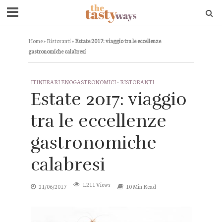
Home
»
Ristoranti
»
Estate 2017: viaggio tra le eccellenze
gastronomiche calabresi
ITINERARI ENOGASTRONOMICI
•
RISTORANTI
Estate 2017: viaggio
tra le eccellenze
gastronomiche
calabresi
1.211 Views
21/06/2017
10 Min Read