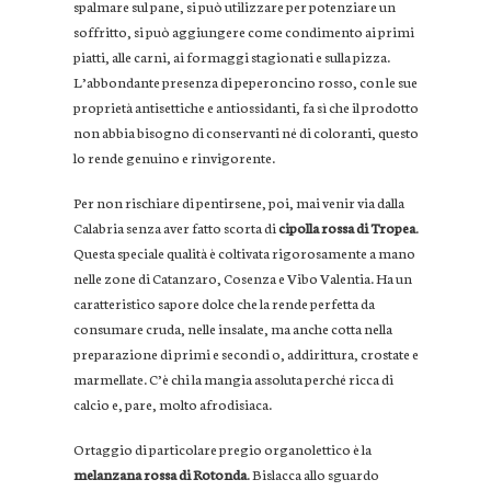
spalmare sul pane, si può utilizzare per potenziare un
soffritto, si può aggiungere come condimento ai primi
piatti, alle carni, ai formaggi stagionati e sulla pizza.
L’abbondante presenza di peperoncino rosso, con le sue
proprietà antisettiche e antiossidanti, fa sì che il prodotto
non abbia bisogno di conservanti né di coloranti, questo
lo rende genuino e rinvigorente.
Per non rischiare di pentirsene, poi, mai venir via dalla
Calabria senza aver fatto scorta di
cipolla rossa di Tropea
.
Questa speciale qualità è coltivata rigorosamente a mano
nelle zone di Catanzaro, Cosenza e Vibo Valentia. Ha un
caratteristico sapore dolce che la rende perfetta da
consumare cruda, nelle insalate, ma anche cotta nella
preparazione di primi e secondi o, addirittura, crostate e
marmellate. C’è chi la mangia assoluta perché ricca di
calcio e, pare, molto afrodisiaca.
Ortaggio di particolare pregio organolettico è la
melanzana rossa di Rotonda
. Bislacca allo sguardo