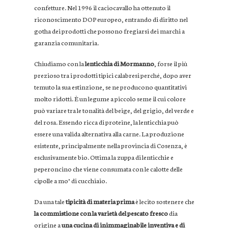
confetture. Nel 1996 il caciocavallo ha ottenuto il
riconoscimento DOP europeo, entrando di diritto nel
gotha dei prodotti che possono fregiarsi dei marchi a
garanzia comunitaria.
Chiudiamo con la
lenticchia di Mormanno
, forse il più
prezioso tra i prodotti tipici calabresi perché, dopo aver
temuto la sua estinzione, se ne producono quantitativi
molto ridotti. È un legume a piccolo seme il cui colore
può variare tra le tonalità del beige, del grigio, del verde e
del rosa. Essendo ricca di proteine, la lenticchia può
essere una valida alternativa alla carne. La produzione
esistente, principalmente nella provincia di Cosenza, è
esclusivamente bio. Ottima la zuppa di lenticchie e
peperoncino che viene consumata con le calotte delle
cipolle a mo’ di cucchiaio.
Da una tale
tipicità di materia prima
è lecito sostenere che
la commistione con la varietà del pescato fresco
dia
origine a
una cucina di inimmaginabile inventiva e di