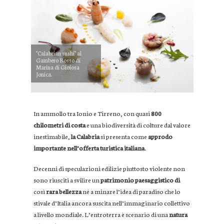
"Calabrian sushi" al
Gambero Rosso di
Marina di Gioiosa
Jonica.
In ammollo tra Ionio e Tirreno, con quasi
800
chilometri di costa
e una biodiversità di colture dal valore
inestimabile,
la Calabria
si presenta come
approdo
importante nell’offerta turistica italiana
.
Decenni di speculazioni edilizie piuttosto violente non
sono riusciti a svilire un
patrimonio paesaggistico di
così
rara bellezza
né a minare l’idea di paradiso che lo
stivale d’Italia ancora suscita nell’immaginario collettivo
a livello mondiale. L’entroterra è scenario di una
natura