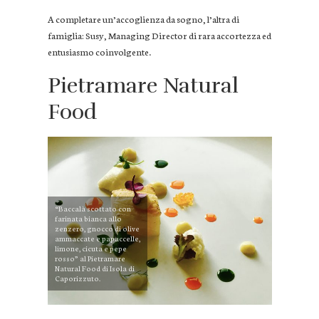
A completare un’accoglienza da sogno, l’altra di
famiglia: Susy, Managing Director di rara accortezza ed
entusiasmo coinvolgente.
Pietramare Natural
Food
“Baccalà scottato con
farinata bianca allo
zenzero, gnocco di olive
ammaccate e papaccelle,
limone, cicuta e pepe
rosso” al Pietramare
Natural Food di Isola di
Caporizzuto.