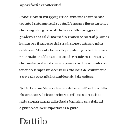
sapori forti e caratteristici
.
Condizioni di sviluppo particolarmente adatte hanno
trovato i ristoranti sulla costa. L’enorme flusso turistico
che si registra grazie alla bellezza delle spiagge e la
gradevolezza del clima mediterraneo sono stati (e sono)
humus per il successo della tradizione gastronomica
calabrese. Alle antiche ricette popolari, gli chef di nuova
generazione affiancano piatti di grande estro creativo
che reinterpretano la cucina povera in chiave moderna
tenendo sempre un occhio alla filosofia del chilometro
zero e alla sostenibilità ambientale delle colture.
Nel 2017 sono 5 le eccellenze calabresi nell’ambito della
ristorazione. Il riconoscimento si basa sui requisiti
istituzionali sanciti dalla Giuda Michelin: una stella ad
ognuno dei locali riportati di seguito.
Dattilo