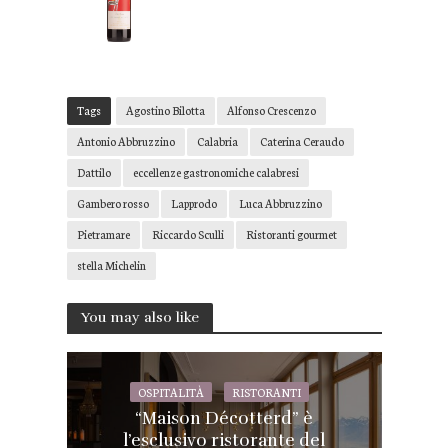
Tags
Agostino Bilotta
Alfonso Crescenzo
Antonio Abbruzzino
Calabria
Caterina Ceraudo
Dattilo
eccellenze gastronomiche calabresi
Gambero rosso
Lapprodo
Luca Abbruzzino
Pietramare
Riccardo Sculli
Ristoranti gourmet
stella Michelin
You may also like
OSPITALITÀ
RISTORANTI
“Maison Décotterd” è
l’esclusivo ristorante del