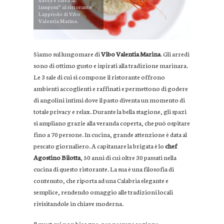
lamponi” al ristorante
Lapprodo di Vibo
Valentia Marina.
Siamo sul lungomare di
Vibo Valentia Marina
. Gli arredi
sono di ottimo gusto e ispirati alla tradizione marinara.
Le 3 sale di cui si compone il ristorante offrono
ambienti accoglienti e raffinati e permettono di godere
di angolini intimi dove il pasto diventa un momento di
totale privacy e relax. Durante la bella stagione, gli spazi
si ampliano grazie alla veranda coperta, che può ospitare
fino a 70 persone. In cucina, grande attenzione è data al
pescato giornaliero. A capitanare la brigata è lo
chef
Agostino Bilotta
, 50 anni di cui oltre 30 passati nella
cucina di questo ristorante. La sua è una filosofia di
contenuto, che riporta ad una Calabria elegante e
semplice, rendendo omaggio alle tradizioni locali
rivisitandole in chiave moderna.
Il must cui non bisogna, per nessuna ragione,