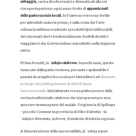
selvaggia
, carica di odori unici e dimenticati alla cui
riscoperta partono ogni anno frotte di
appassionati
delle gastronomie locali
. Se l’interno è terreno fertile
per splendide materie prime, è sulla costa che l’arte
culinaria sublima rendendo i prodotti tipici utilizzabili
dai rinomati chef e tendenzialmente fruibili da tutti i
viaggiatori che si avvicendano soprattutto nella stagione
estiva.
Prima fra tutti, la
ʾnduja calabrese
. In pochi anni, questo
insaccato dalla pasta cremosa, piccante e spalmabile è
passata da semplice leccornia per intenditori ad
alimento
principe dei piatti gourmet di chef di fama
internazionale
. Inizialmente era un piatto povero della
cucina tradizionale calabrese che si preparava per non
sprecare nessuna parte del maiale. Originaria di Spilinga
‒ piccolo Comune in provincia di Vibo Valentia ‒ la
ʾnduja è diventata, in breve, il simbolo di tutta la regione.
A dimostrazione della sua versatilità, la ʾnduja si può