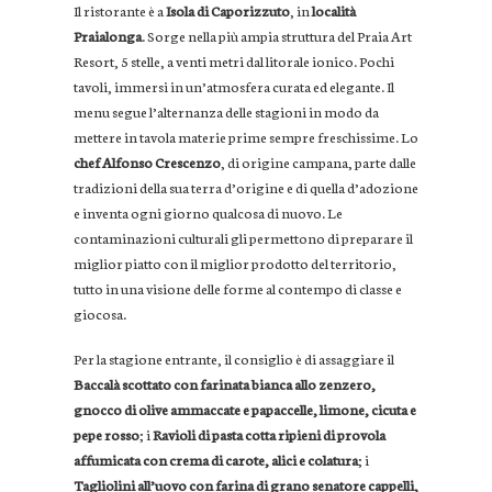
Il ristorante è a
Isola di Caporizzuto
, in
località
Praialonga
. Sorge nella più ampia struttura del Praia Art
Resort, 5 stelle, a venti metri dal litorale ionico. Pochi
tavoli, immersi in un’atmosfera curata ed elegante. Il
menu segue l’alternanza delle stagioni in modo da
mettere in tavola materie prime sempre freschissime. Lo
chef Alfonso Crescenzo
, di origine campana, parte dalle
tradizioni della sua terra d’origine e di quella d’adozione
e inventa ogni giorno qualcosa di nuovo. Le
contaminazioni culturali gli permettono di preparare il
miglior piatto con il miglior prodotto del territorio,
tutto in una visione delle forme al contempo di classe e
giocosa.
Per la stagione entrante, il consiglio è di assaggiare il
Baccalà scottato con farinata bianca allo zenzero,
gnocco di olive ammaccate e papaccelle, limone, cicuta e
pepe rosso
; i
Ravioli di pasta cotta ripieni di provola
affumicata con crema di carote, alici e colatura
; i
Tagliolini all’uovo con farina di grano senatore cappelli,