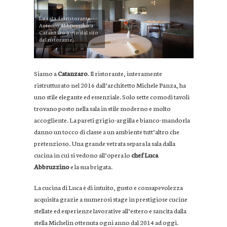
La sala del ristorante
Antonio Abbruzzino a
Catanzaro (foto dal sito
del ristorante).
Siamo a
Catanzaro
. Il ristorante, interamente
ristrutturato nel 2016 dall’architetto Michele Panza, ha
uno stile elegante ed essenziale. Solo sette comodi tavoli
trovano posto nella sala in stile moderno e molto
accogliente. La pareti grigio-argilla e bianco-mandorla
danno un tocco di classe a un ambiente tutt’altro che
pretenzioso. Una grande vetrata separa la sala dalla
cucina in cui si vedono all’opera lo
chef Luca
Abbruzzino
e la sua brigata.
La cucina di Luca è di intuito, gusto e consapevolezza
acquisita grazie a numerosi stage in prestigiose cucine
stellate ed esperienze lavorative all’estero e sancita dalla
stella Michelin ottenuta ogni anno dal 2014 ad oggi.